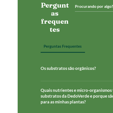
Pergunt
as
frequen
tes
Perguntas Frequentes
Os substratos são orgânicos?
Sim! Nossos substratos são preparado
artesanal e com materia orgânica de 
Quais nutrientes e micro-organismos
qualidade. Nosso objetivo é fornecer
substratos da DedoVerde e porque sã
naturais, artesanais e brasileiros para
para as minhas plantas?
performance, seja ele indoor ou outdo