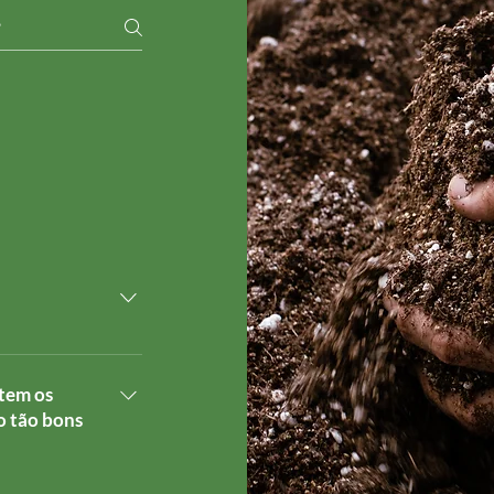
s de forma
primeira
 tem os
 produtos
o tão bons
 cultivo de alta
or.