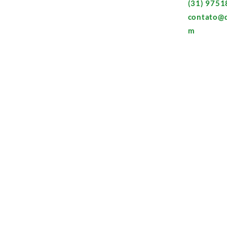
(31) 9751
contato@d
m