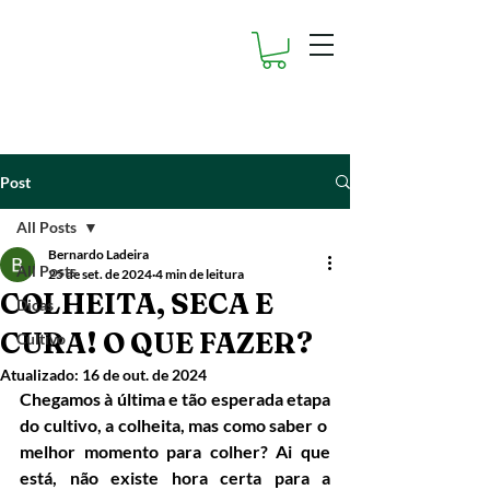
Post
All Posts
Bernardo Ladeira
All Posts
25 de set. de 2024
4 min de leitura
COLHEITA, SECA E
Dicas
CURA! O QUE FAZER?
Cultivo
Atualizado:
16 de out. de 2024
Chegamos à última e tão esperada etapa 
do cultivo, a colheita, mas como saber o  
melhor momento para colher? Ai que 
está, não existe hora certa para a 