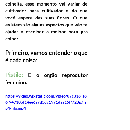
colheita, esse momento vai variar de 
cultivador para cultivador e do que 
você espera das suas flores. O que 
existem são alguns aspectos que vão te 
ajudar a escolher a melhor hora pra 
colher.
Primeiro, vamos entender o que 
é cada coisa:
Pistilo: 
É o orgão reprodutor 
feminino.
https://video.wixstatic.com/video/07c318_a8
6f94710bf14ee6a7d5dc1971daa15f/720p/m
p4/file.mp4