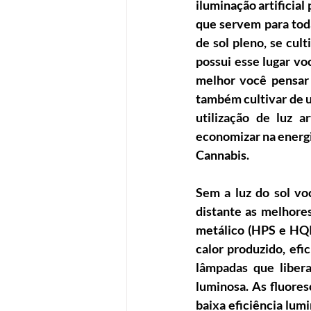
iluminação artificial
que servem para tod
de sol pleno, se cult
possui esse lugar voc
melhor você pensar e
também cultivar de u
utilização de luz a
economizar na energia
Cannabis.
Sem a luz do sol voc
distante as melhore
metálico (HPS e HQI)
calor produzido, efi
lâmpadas que libera
luminosa. As fluore
baixa eficiência lum