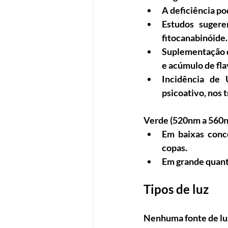
A deficiência po
Estudos suger
fitocanabinóide.
Suplementação d
e acúmulo de fl
Incidência de 
psicoativo, nos 
Verde (520nm a 560
Em baixas conc
copas.
Em grande quanti
Tipos de luz
Nenhuma fonte de luz 