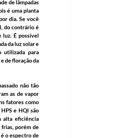
dade de lâmpadas 
is é uma planta 
por dia. Se você 
, do contrário é 
luz. É possível 
 da luz solar e 
utilizada para 
e de floração da 
passado não tão 
am as de vapor 
ns fatores como 
s HPS e HQI são 
lta eficiência 
rias, porém de 
é o espectro de 