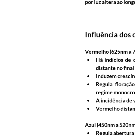
por luz altera ao long
Influência dos
Vermelho (625nm a 7
Há indícios de 
distante no final
Induzem crescim
Regula floraçã
regime monocro
A incidência de 
Vermelho distan
Azul (450nm a 520nm
Regula abertura