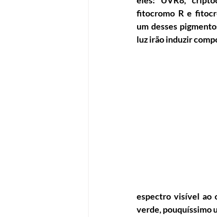
eles: UVR8, cripto
fitocromo R e fitocr
um desses pigmentos
luz irão induzir com
espectro visível ao 
verde, pouquíssimo ut