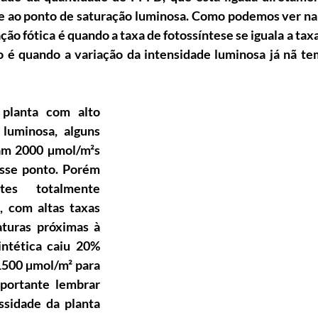
e ao 
ponto de saturação luminosa. Como podemos ver na 
o fótica é quando a taxa de fotossíntese se iguala a taxa
 é quando a variação da intensidade luminosa já nã tem
planta com alto 
luminosa, alguns 
am 2000 µmol/m²s 
sse ponto. Porém 
es totalmente 
, com altas taxas 
turas próximas à 
ntética caiu 20% 
500 µmol/m² para 
portante lembrar 
sidade da planta 