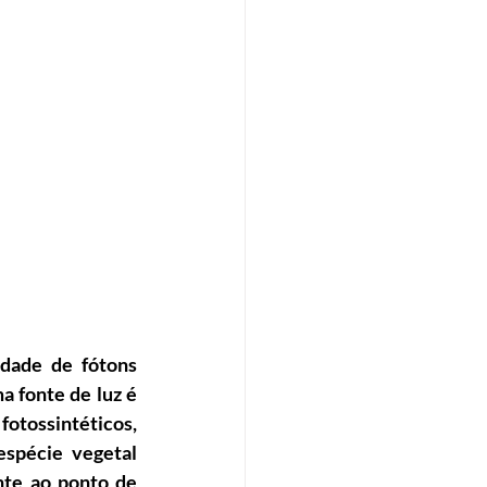
dade de fótons 
a fonte de luz é 
otossintéticos, 
espécie vegetal
te ao ponto de 