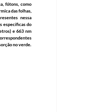
a, fótons, como 
ica das folhas, 
resentes nessa 
s específicas do 
etros) e 663 nm 
correspondentes 
sorção no verde.