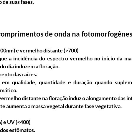
o de suas fases.
 comprimentos de onda na fotomorfogênes
00nm) e vermelho distante (>700)
que a incidência do espectro vermelho no início da ma
 do dia induzem a floração.
ento das raízes.
o em qualidade, quantidade e duração quando suplem
mático.
vermelho distante na floração induz o alongamento das in
te aumenta a massa vegetal durante fase vegetativa.
) e UV (<400)
 dos estômatos.