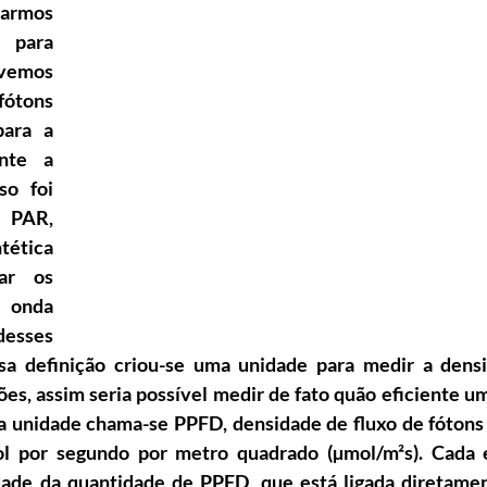
armos 
 para 
emos 
fótons 
ara a 
nte a 
so foi 
PAR, 
ética 
ar os 
onda 
esses 
ssa definição criou-se uma unidade para medir a densi
es, assim seria possível medir de fato quão eficiente um
a unidade chama-se PPFD, densidade de fluxo de fótons f
l por segundo por metro quadrado (µmol/m²s). Cada 
ade da quantidade de PPFD, que está ligada diretamen