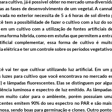
 para cultivo, já é possível obter no mercado uma diversi
as as fases de desenvolvimento de um vegetal. A cannab
ivada no exterior necessita de 5 a 6 horas de sol direto 
ê tem a possibilidade de fazer o cultivo com a luz do sol
m um cultivo com a utilização de fontes artificiais de 
ma forma híbrida, como em estufas que permitem a entrada
rtificial complementar, essa forma de cultivo é muito 
 elétrica e ter um controle sobre os períodos vegetativo 
ê vai ter que cultivar utilizando luz artificial. Em um 
s luzes para cultivo que você encontrava no mercado er
 e lâmpadas fluorescentes. Elas se distinguem por algu
ciência luminosa e espectro de luz emitido. As lâmpada
m muito calor para o ambiente, porém possuíam uma a
scentes emitem 90% do seu espectro no PAR e são mais f
inosa, sendo boas para germinação e clones. Outro ponto 