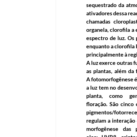
sequestrado da atmos
ativadores dessa rea
chamadas cloroplas
organela, clorofila a
espectro de luz. Os 
enquanto a clorofila
principalmente à reg
A luz exerce outras f
as plantas, além da f
A fotomorfogênese é 
a luz tem no desenvo
planta, como ger
floração. São cinco o
pigmentos/fotorrec
regulam a interação e
morfogênese das pl