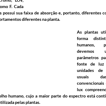
cromo, LOV, 
omo F. Cada 
 possui sua faixa de absorção e, portanto, diferentes 
portamentos diferentes na planta.
As plantas uti
forma distin
humanos, p
devemos u
parâmetros pa
fonte de luz 
unidades de 
usuais da
convencionais
lux compreend
olho humano, cujo a maior parte do espectro está conti
ilizada pelas plantas.