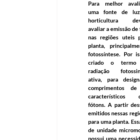
Para melhor avali
uma fonte de luz
horticultura dev
avaliar a emissão de 
nas regiões uteis p
planta, principalme
fotossíntese. Por is
criado o termo 
radiação fotossint
ativa, para design
comprimentos de 
característicos d
fótons. A partir de
emitidos nessas regiõ
para uma planta. Ess
de unidade micromo
possui uma necessid