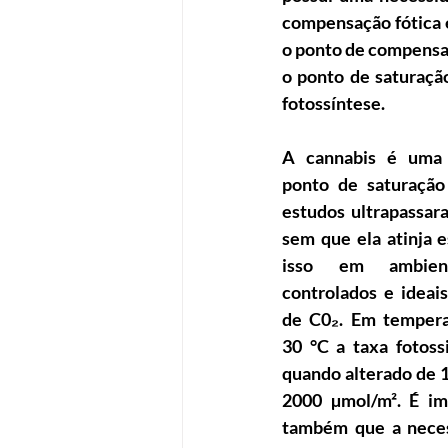
compensação fótica 
o ponto de compensaçã
o ponto de saturação
fotossíntese.
A cannabis é uma 
ponto de saturação 
estudos ultrapassar
sem que ela atinja e
isso em ambient
controlados e ideais
de C0₂. Em tempera
30 °C a taxa fotossi
quando alterado de 1
2000 µmol/m². É im
também que a neces