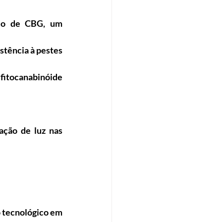
lo de CBG, um 
tência à pestes 
tocanabinóide 
ção de luz nas 
o tecnológico em 