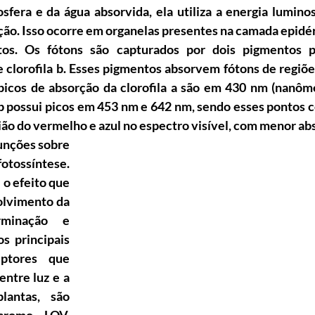
fera e da água absorvida, ela utiliza a energia luminos
ção. Isso ocorre em organelas presentes na camada epidérm
tos. Os fótons são capturados por dois pigmentos p
 e clorofila b. Esses pigmentos absorvem fótons de regiõe
picos de absorção da clorofila a são em 430 
nm
 (nanôm
 b possui picos em 453 nm e 642 
nm, sendo esses pontos 
ião do vermelho e azul no espectro visível, com menor ab
unções sobre 
otossíntese. 
o efeito que 
lvimento da 
minação e 
s principais 
eptores que 
ntre luz e a 
antas, são 